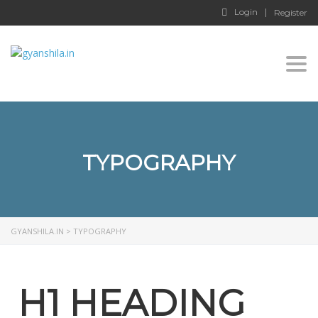
Login
Register
Togg
TYPOGRAPHY
GYANSHILA.IN
>
TYPOGRAPHY
H1 HEADING