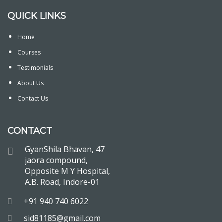
QUICK LINKS
Home
Courses
Testimonials
About Us
Contact Us
CONTACT
GyanShila Bhavan, 47
jaora compound,
Opposite M Y Hospital,
A.B. Road, Indore-01
+91 940 740 6022
sid81185@gmail.com